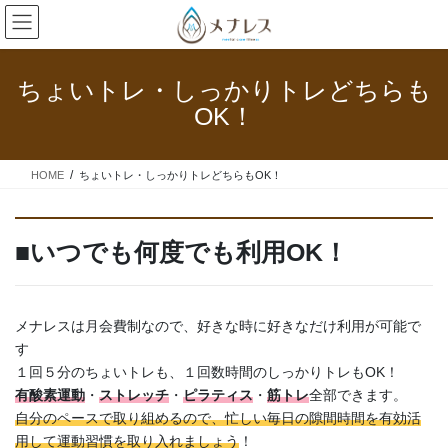
コ
ナ
ン
ビ
テ
ゲ
ン
ー
ちょいトレ・しっかりトレどちらも
ツ
シ
OK！
へ
ョ
ス
ン
キ
に
HOME
ちょいトレ・しっかりトレどちらもOK！
ッ
移
プ
動
■いつでも何度でも利用OK！
メナレスは月会費制なので、好きな時に好きなだけ利用が可能で
す
１回５分のちょいトレも、１回数時間のしっかりトレもOK！
有酸素運動
・
ストレッチ
・
ピラティス
・
筋トレ
全部できます。
自分のペースで取り組めるので、忙しい毎日の隙間時間を有効活
用して運動習慣を取り入れましょう
！