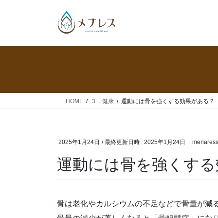
コ
ナ
ン
ビ
テ
ゲ
ン
ー
ツ
シ
へ
ョ
ス
ン
キ
に
ッ
移
HOME
３．健康
運動には骨を強くする効果がある？
プ
動
2025年1月24日
/ 最終更新日時 :
2025年1月24日
menares
運動には骨を強くする
骨は老化やカルシウムの不足などで骨量が減