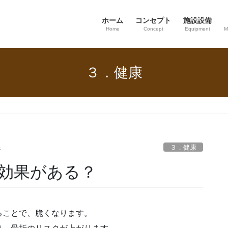
ホーム
コンセプト
施設設備
Home
Concept
Equipment
M
３．健康
３．健康
s
効果がある？
ることで、脆くなります。