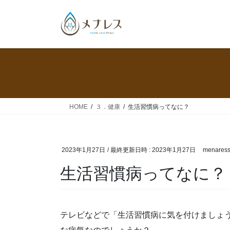
コ
ナ
ン
ビ
テ
ゲ
ン
ー
ツ
シ
へ
ョ
ス
ン
キ
に
ッ
移
HOME
３．健康
生活習慣病ってなに？
プ
動
2023年1月27日
/ 最終更新日時 :
2023年1月27日
menares
生活習慣病ってなに？
テレビなどで「生活習慣病に気を付けましょ